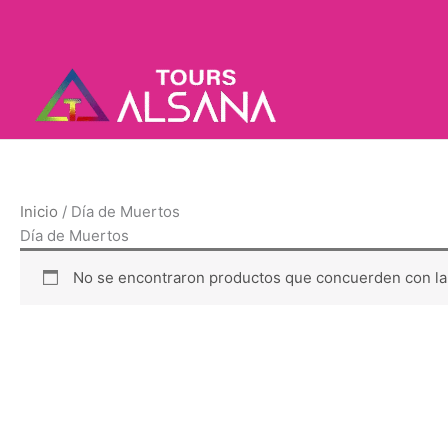
Ir
al
contenido
Inicio
/ Día de Muertos
Día de Muertos
No se encontraron productos que concuerden con la 