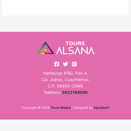
Hamburgo #182, Piso 4.
Col. Juárez, Cuauhtémoc.
C.P. 06600 CDMX
Teléfono:
5622169096
Copyright © 2026
Tours Alsana
| Designed by
Apodaca®