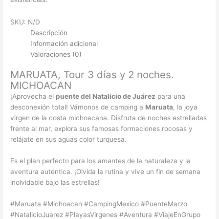
SKU:
N/D
Descripción
Información adicional
Valoraciones (0)
MARUATA, Tour 3 días y 2 noches.
MICHOACAN
¡Aprovecha el
puente del Natalicio de Juárez
para una
desconexión total! Vámonos de camping a
Maruata
, la joya
virgen de la costa michoacana. Disfruta de noches estrelladas
frente al mar, explora sus famosas formaciones rocosas y
relájate en sus aguas color turquesa.
Es el plan perfecto para los amantes de la naturaleza y la
aventura auténtica. ¡Olvida la rutina y vive un fin de semana
inolvidable bajo las estrellas!
#Maruata #Michoacan #CampingMexico #PuenteMarzo
#NatalicioJuarez #PlayasVirgenes #Aventura #ViajeEnGrupo