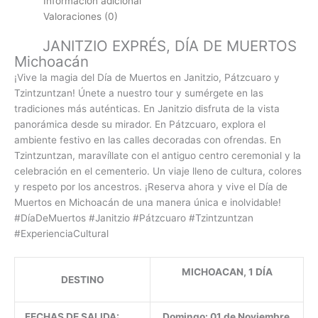
Información adicional
Valoraciones (0)
JANITZIO EXPRÉS, DÍA DE MUERTOS
Michoacán
¡Vive la magia del Día de Muertos en Janitzio, Pátzcuaro y
Tzintzuntzan! Únete a nuestro tour y sumérgete en las
tradiciones más auténticas. En Janitzio disfruta de la vista
panorámica desde su mirador. En Pátzcuaro, explora el
ambiente festivo en las calles decoradas con ofrendas. En
Tzintzuntzan, maravíllate con el antiguo centro ceremonial y la
celebración en el cementerio. Un viaje lleno de cultura, colores
y respeto por los ancestros. ¡Reserva ahora y vive el Día de
Muertos en Michoacán de una manera única e inolvidable!
#DíaDeMuertos #Janitzio #Pátzcuaro #Tzintzuntzan
#ExperienciaCultural
MICHOACAN, 1 DÍA
DESTINO
FECHAS DE SALIDA:
Domingo: 01 de Noviembre.