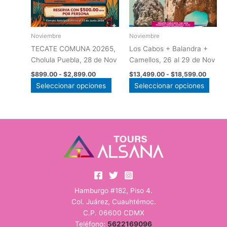
opciones
opci
se
se
pueden
pued
Noviembre
Noviembre
elegir
elegir
TECATE COMUNA 20265,
Los Cabos + Balandra +
en
en
Cholula Puebla, 28 de Nov
Camellos, 26 al 29 de Nov
la
la
$
899.00
-
$
2,899.00
$
13,499.00
-
$
18,599.00
página
págin
Seleccionar opciones
Seleccionar opciones
de
de
producto
prod
Hamburgo #182, Piso 4.
Col. Juárez, Cuauhtémoc.
C.P. 06600 CDMX
Teléfono:
5622169096