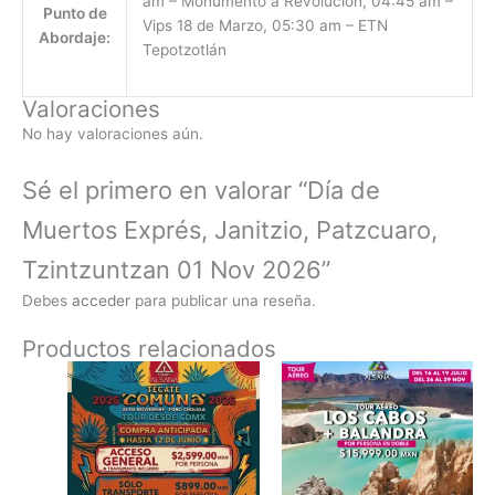
am – Monumento a Revolución, 04:45 am –
Punto de
Vips 18 de Marzo, 05:30 am – ETN
Abordaje:
Tepotzotlán
Valoraciones
No hay valoraciones aún.
Sé el primero en valorar “Día de
Muertos Exprés, Janitzio, Patzcuaro,
Tzintzuntzan 01 Nov 2026”
Debes
acceder
para publicar una reseña.
Productos relacionados
Rango
Rango
Este
Este
de
de
producto
prod
precios:
precio
tiene
tiene
desde
desde
$899.00
$13,49
múltiples
múlti
hasta
hasta
variantes.
varia
$2,899.00
$18,59
Las
Las