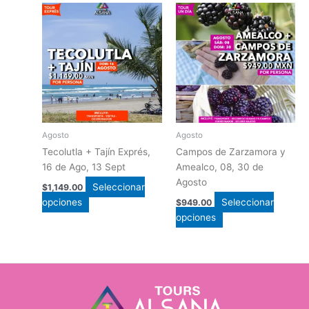
Este
Este
producto
producto
tiene
tiene
múltiples
múltiples
variantes.
variantes.
Las
Las
opciones
opciones
se
se
pueden
pueden
Agosto
Agosto
elegir
elegir
Tecolutla + Tajín Exprés,
Campos de Zarzamora y
en
en
16 de Ago, 13 Sept
Amealco, 08, 30 de
la
la
Agosto
Seleccionar
$
1,149.00
página
página
opciones
Seleccionar
$
949.00
de
de
opciones
producto
producto