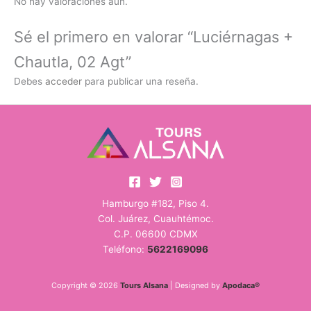
No hay valoraciones aún.
Sé el primero en valorar “Luciérnagas +
Chautla, 02 Agt”
Debes
acceder
para publicar una reseña.
Hamburgo #182, Piso 4.
Col. Juárez, Cuauhtémoc.
C.P. 06600 CDMX
Teléfono:
5622169096
Copyright © 2026
Tours Alsana
| Designed by
Apodaca®