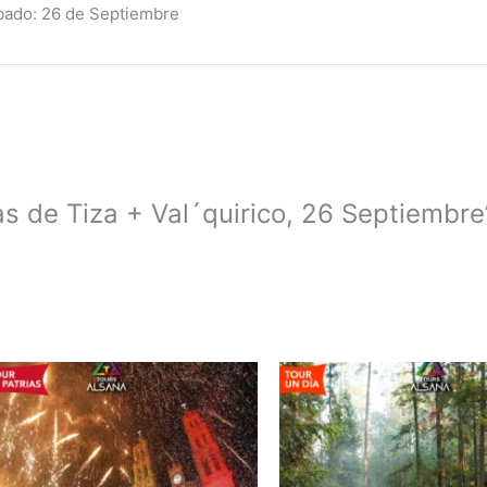
bado: 26 de Septiembre
as de Tiza + Val´quirico, 26 Septiembre
Este
Este
producto
producto
tiene
tiene
s
múltiples
múltiples
.
variantes.
variantes.