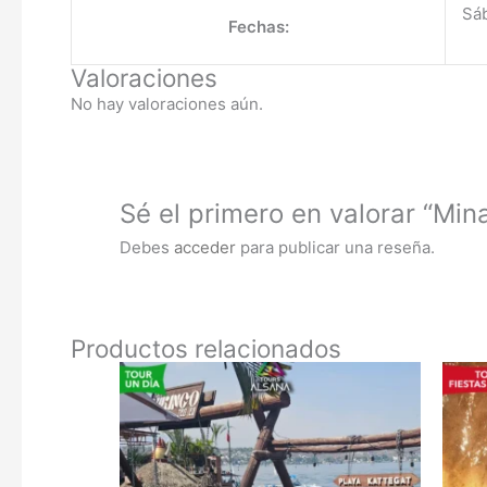
Sá
Fechas:
Valoraciones
No hay valoraciones aún.
Sé el primero en valorar “Min
Debes
acceder
para publicar una reseña.
Productos relacionados
Este
producto
tiene
múltiple
variantes