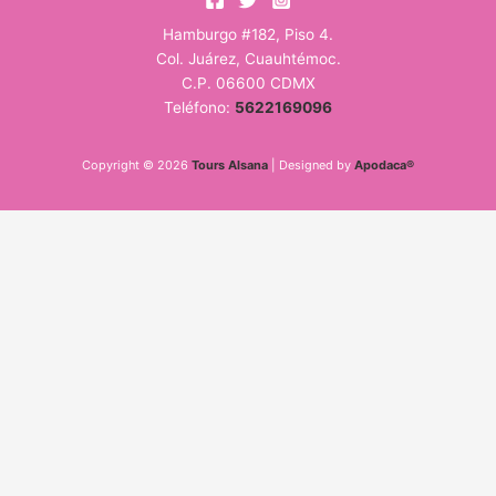
Hamburgo #182, Piso 4.
Col. Juárez, Cuauhtémoc.
C.P. 06600 CDMX
Teléfono:
5622169096
Copyright © 2026
Tours Alsana
| Designed by
Apodaca®