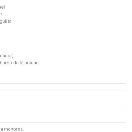
uel
or
guilar
inador)
bordo de la unidad.
ra menores.