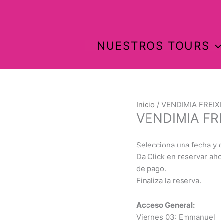
NUESTROS TOURS
Inicio
/ VENDIMIA FREIXE
VENDIMIA FRE
Selecciona una fecha y 
Da Click en reservar ah
de pago.
Finaliza la reserva.
Acceso General:
Viernes 03: Emmanuel