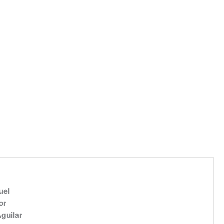
uel
or
guilar